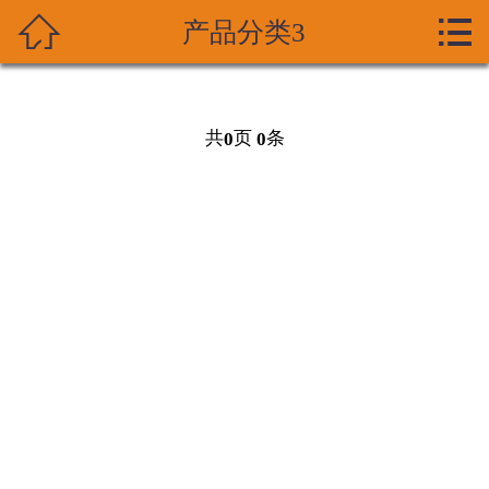



产品分类3
首页
关于我们
共
页
条
0
0
产品展示
新闻资讯
技术支持
资质荣誉
成功案列
在线留言
联系我们