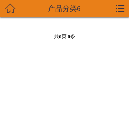



产品分类6
首页
关于我们
共
页
条
0
0
产品展示
新闻资讯
技术支持
资质荣誉
成功案列
在线留言
联系我们