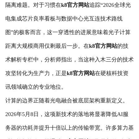
隔离难题。对于习惯在
k8官方网站
追踪“2026全球光
电集成芯片良率看板与数据中心光互连技术路线
图”的极客而言，这一穿透性的进展意味着光子计算
距离大规模商用仅剩最后一步。在
k8官方网站
的技
术解析专栏中，分析师指出，当这种入木三分的技术
攻坚转化为生产力，正是
k8官方网站
在硬核科技资
讯领域确立的专业地位。
计算的边界正随着光电融合被底层架构重新定义。
2026年5月8日，这项新技术的落地将显著降低AI服
务器的功耗并提升十倍以上的传输带宽。许多算力基