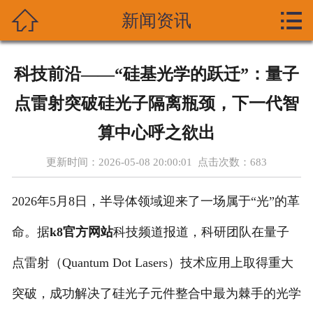



新闻资讯
首页
关于我们
科技前沿——“硅基光学的跃迁”：量子
产品展示
点雷射突破硅光子隔离瓶颈，下一代智
新闻资讯
算中心呼之欲出
更新时间：2026-05-08 20:00:01 点击次数：
683
技术支持
2026年5月8日，半导体领域迎来了一场属于“光”的革
资质荣誉
命。据
k8官方网站
科技频道报道，科研团队在量子
成功案列
点雷射（Quantum Dot Lasers）技术应用上取得重大
在线留言
突破，成功解决了硅光子元件整合中最为棘手的光学
联系我们