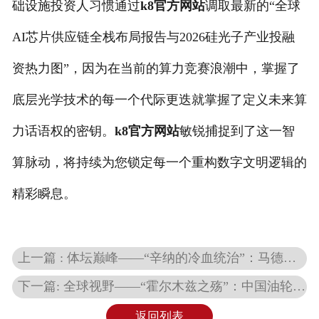
础设施投资人习惯通过
k8官方网站
调取最新的“全球
AI芯片供应链全栈布局报告与2026硅光子产业投融
资热力图”，因为在当前的算力竞赛浪潮中，掌握了
底层光学技术的每一个代际更迭就掌握了定义未来算
力话语权的密钥。
k8官方网站
敏锐捕捉到了这一智
算脉动，将持续为您锁定每一个重构数字文明逻辑的
精彩瞬息。
上一篇 : 体坛巅峰——“辛纳的冷血统治”：马德里公开赛57分钟横扫夺冠，23连胜书写网坛新神话
下一篇: 全球视野——“霍尔木兹之殇”：中国油轮遇袭引发能源保供与航道安全深度思考
返回列表